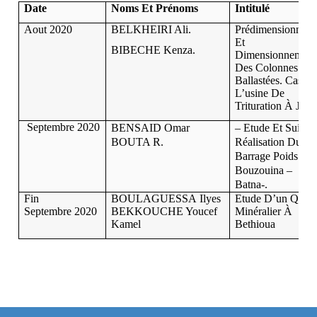
Date
Noms Et Prénoms
Intitulé
Aout 2020
BELKHEIRI Ali.
Prédimensionnem
Et
BIBECHE Kenza.
Dimensionnement
Des Colonnes
Ballastées. Cas D
L’usine De
Trituration À Jijel.
Septembre 2020
BENSAID Omar
– Etude Et Suivi 
BOUTA R.
Réalisation Du
Barrage Poids De
Bouzouina –
Batna-.
Fin
BOULAGUESSA Ilyes
Etude D’un Quai
Septembre 2020
BEKKOUCHE Youcef
Minéralier À
Kamel
Bethioua