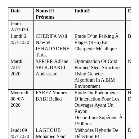
Date
Noms Et
Intitulé
Enca
Prénoms
Jeudi
2/7/2020
Lundi 6
CHERIFA Wail
Etude D’un Parking À
B. 
/07/ 2020
Nawfel
Étages (R+6) En
IHHADADENE
Charpente Métallique.
Tarek
Mardi
SERIER Adlane
Optimization Of Cold
N. 
7/07/
SKOUDARLI
Formed Steel Structures
2020
Abdesslam
Using Genetic
Algorithm In A BIM
Environment
Mercredi
FAREZ Younes
Etude Du Phénomène
H.M
08 /07/
BABI Beliad
D’interaction Pour Les
D.C
2020
Ouvrages Ayant Un
Rayon
Decourbure Supérieur À
1500m »
Jeudi 09
LAGHOUB
Méthodes Hybride De
D.C
/07/ 2020
Mohamed Said
Détection Et