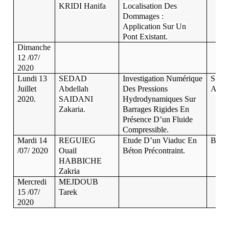
KRIDI Hanifa
Localisation Des
Dommages :
Application Sur Un
Pont Existant.
Dimanche
12 /07/
2020
Lundi 13
SEDAD
Investigation Numérique
S. 
Juillet
Abdellah
Des Pressions
A. T
2020.
SAIDANI
Hydrodynamiques Sur
Zakaria.
Barrages Rigides En
Présence D’un Fluide
Compressible.
Mardi 14
REGUIEG
Etude D’un Viaduc En
B. 
/07/ 2020
Ouail
Béton Précontraint.
HABBICHE
Zakria
Mercredi
MEJDOUB
15 /07/
Tarek
2020